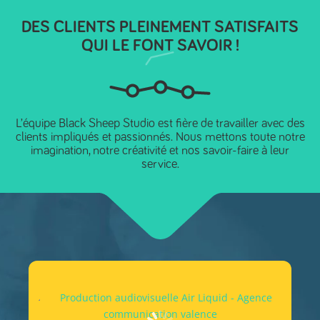
DES CLIENTS PLEINEMENT SATISFAITS
QUI LE FONT SAVOIR !
L’équipe Black Sheep Studio est fière de travailler avec des
clients impliqués et passionnés. Nous mettons toute notre
imagination, notre créativité et nos savoir-faire à leur
service.