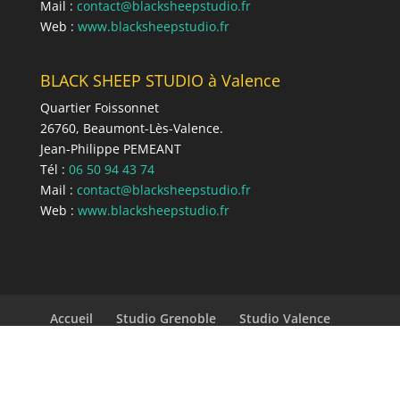
Mail :
conta
ct@blackshee
pstudio.fr
Web :
www.blacksheepstudio.fr
BLACK SHEEP STUDIO à Valence
Quartier Foissonnet
26760, Beaumont-Lès-Valence.
Jean-Philippe PEMEANT
Tél :
06 50 94 43 74
Mail :
conta
ct@blackshee
pstudio.fr
Web :
www.blacksheepstudio.fr
Accueil
Studio Grenoble
Studio Valence
Services
Clients
Audiovisuel
Animation
Réalisations
Contact
Mentions légales