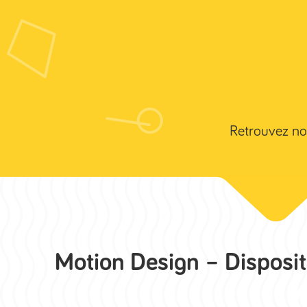
06 50 94 43 74
contact@blacksheepstudio.fr
Retrouvez not
Motion Design – Disposit