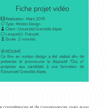
Fiche projet vidéo
Réalisation : Mars 2019
Type :
Motion Design
Client : Université Grenoble Alpes
Langue(s) : Français
Durée : 2 minutes
RÉSUMÉ
Ce film en motion design a été réalisé afin de
présenter et promouvoir le dispositif “Oui, si”
proposer aux candidats à une formation de
l’Université Grenoble Alpes.
au de compétences et de connaissances, mais aussi