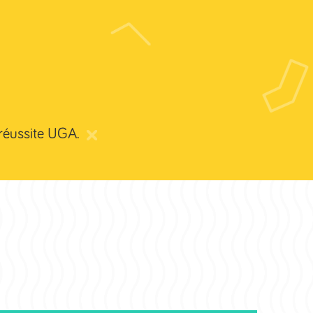
Valence
Services
Clients
Nos réalisations
Contact
 réussite UGA.