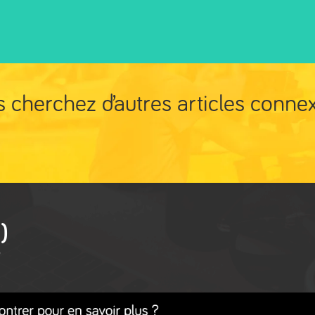
 cherchez d’autres articles conne
)
?