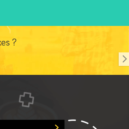
xes ?