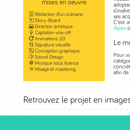
mises en oeuvre
adopte
s’insér
Rédaction d’un scénario
ses acq
Story-Board
C’est 
Direction artistique
Alpes
o
Captation voix-off
Animations 2D
Le mo
Signature visuelle
Conception graphique
Pour v
Sound Design
catégor
Musique sous licence
concrèt
Mixage et mastering
afin de
Retrouvez le projet en images