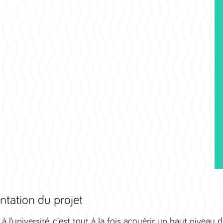
ntation du projet
 à l’université, c’est tout à la fois acquérir un haut nive