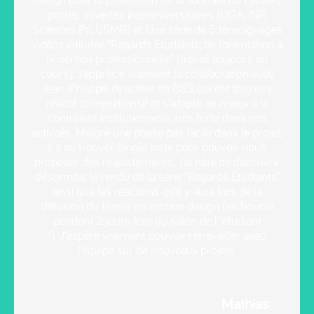
design pour la promotion de la Journée du Lycéen,
portes ouvertes interuniversitaires (UGA, INP,
Sciences Po, USMB) et
Une série de 5 témoignages
vidéos intitulée “Regards Etudiants, de l’orientation à
l’insertion professionnelle” (travail toujours en
cours).
J’apprécie vraiment la collaboration avec
Jean-Philippe, directeur de BSS, qui est toujours
réactif, compréhensif et s’adapte au mieux à la
contrainte institutionnelle, très forte dans nos
activités. Malgré une phase pas facile dans le projet,
il a su trouver l’angle juste pour pouvoir nous
proposer des réajustements.
J’ai hâte de découvrir
désormais le rendu de la série “Regards Etudiants”
ainsi que les réactions qu’il y aura lors de la
diffusion du teaser en motion design (en boucle
pendant 2 jours lors du salon de l ‘étudiant
!).
J’espère vraiment pouvoir retravailler avec
l’équipe sur de nouveaux projets.
Mathias