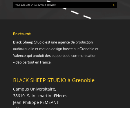
En résumé
Black Sheep Studio est une agence de production
audiovisuelle et motion design basée sur Grenoble et
Valence, qui produit des supports de communication
vidéo partout en France.
BLACK SHEEP STUDIO à Grenoble
Campus Universitaire,
38610, Saint-martin d'Hères.
Jean-Philippe PEMEANT
Tél :
06 50 94 43 74
Mail :
conta
ct@blackshee
pstudio.fr
Web :
www.blacksheepstudio.fr