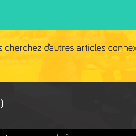
 cherchez d’autres articles conne
)
?