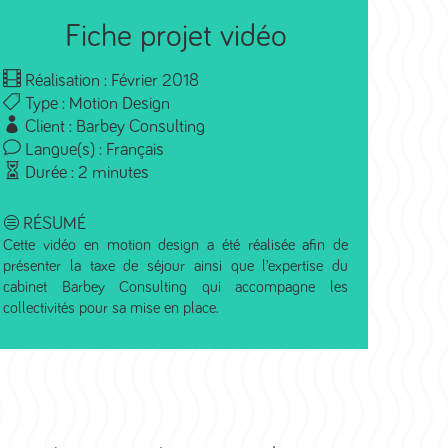
Fiche projet vidéo
Réalisation : Février 2018
Type : Motion Design
Client : Barbey Consulting
Langue(s) : Français
Durée : 2 minutes
RÉSUMÉ
Cette vidéo en motion design a été réalisée afin de
présenter la taxe de séjour ainsi que l’expertise du
cabinet Barbey Consulting qui accompagne les
collectivités pour sa mise en place.