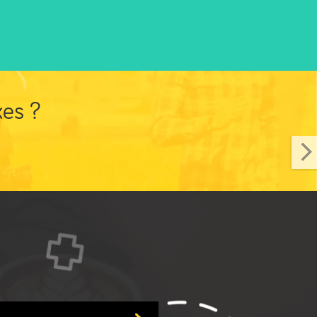
xes ?