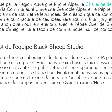
ue par la Région Auvergne Rhône Alpes, le
Challenge de 
e la Communauté Université Grenoble Alpes et le Pépite 
diants de soumettre leurs idées de création que ce soit 
forme où chacune de ces idées sera soumis à un jury et
oration que nous entretenons avec le Pépite Ozer de Gr
é d’imaginer une façon de communiquer sur ce concours
t de l’équipe Black Sheep Studio
son d’une collaboration de longue durée avec le Pépit
tion sur ce projet. Pour nous, deux choses étaient essent
ussisse à capter le public étudiant, une approche sur 
dre ce dont il est question. Finalement, nous avons opté
te de course effrénée de l’idée où l’on observe une massif
ques du campus universitaire de Saint-martin d’Hères.