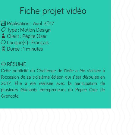
Fiche projet vidéo
Réalisation : Avril 2017
Type : Motion Design
Client : Pépite Ozer
Langue(s) : Français
Durée : 1 minutes
RÉSUMÉ
Cette publicité du Challenge de l’Idée a été réalisée à
l’occasion de sa troisième édition qui s”est déroulée en
2017. Elle a été réalisée avec la participation de
plusieurs étudiants entrepreneurs du Pépite Ozer de
Grenoble.