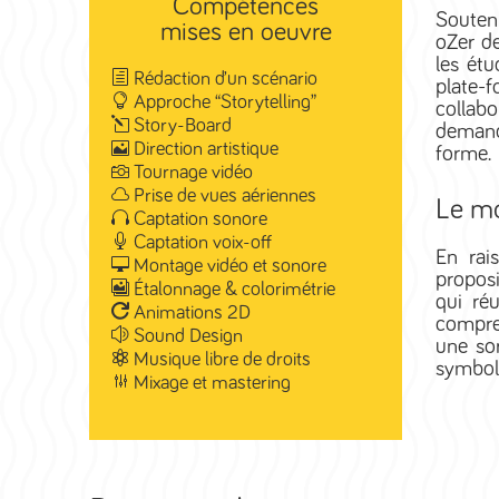
Compétences
Souten
mises en oeuvre
oZer d
les étu
Rédaction d’un scénario
plate-
Approche “Storytelling”
collab
Story-Board
demand
Direction artistique
forme.
Tournage vidéo
Prise de vues aériennes
Le mo
Captation sonore
Captation voix-off
En rai
Montage vidéo et sonore
proposi
Étalonnage & colorimétrie
qui ré
Animations 2D
compren
Sound Design
une sor
Musique libre de droits
symboli
Mixage et mastering