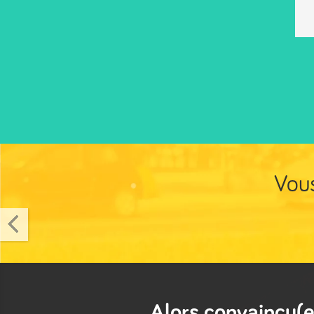
Vous
Alors convaincu(e